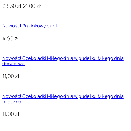
Pierwotna
Aktualna
28,30
zł
21,00
zł
cena
cena
wynosiła:
wynosi:
Nowość! Pralinkowy duet
28,30 zł.
21,00 zł.
4,90
zł
Nowość! Czekoladki Miłego dnia w pudełku Miłego dnia
deserowe
11,00
zł
Nowość! Czekoladki Miłego dnia w pudełku Miłego dnia
mleczne
11,00
zł